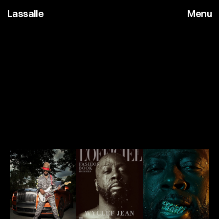
Lassalle
Menu
C
e
l
e
b
r
i
t
y
W
y
c
l
e
f
f
J
e
a
n
S
t
y
l
i
n
g