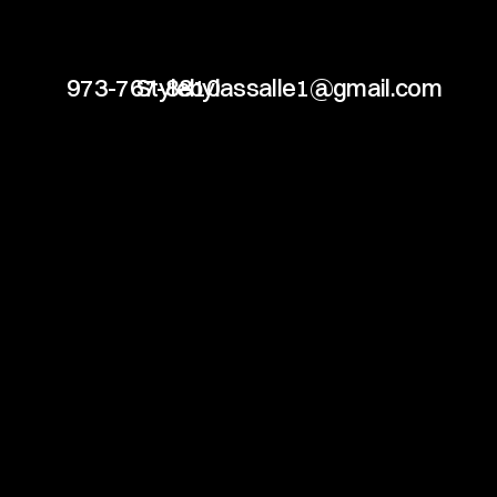
973-767-8810
Stylebylassalle1@gmail.com