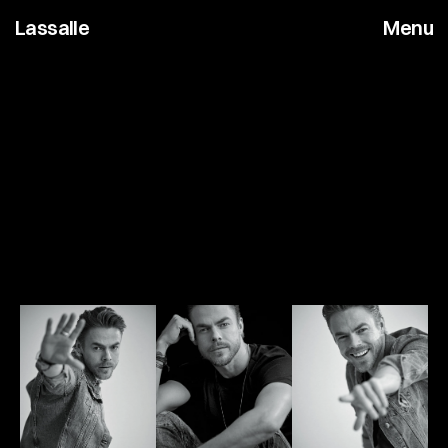
Lassalle
Menu
C
e
l
e
b
r
i
t
y
D
e
r
e
k
H
o
u
g
h
S
t
y
l
i
n
g