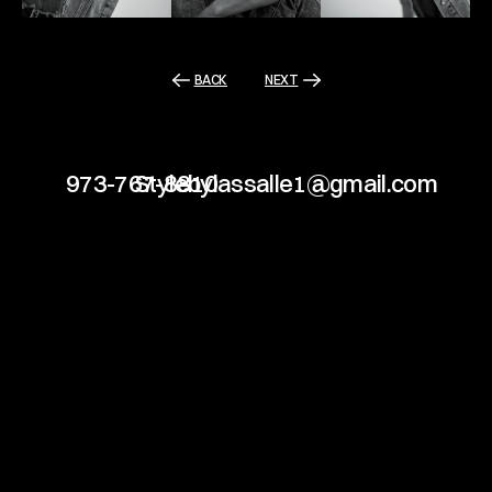
BACK
NEXT
973-767-8810
Stylebylassalle1@gmail.com